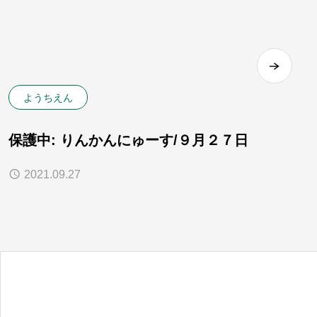
ようちえん
保護中: りんかんにゅーす/９月２７日
2021.09.27