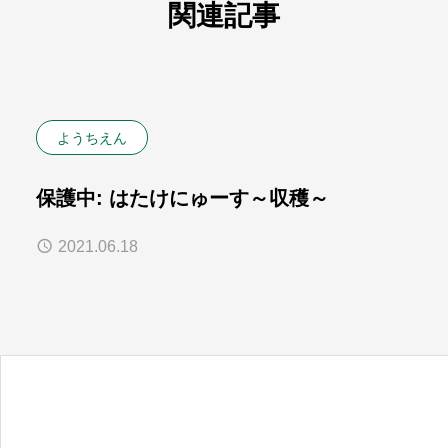
関連記事
ようちえん
保護中: はたけにゅーす～収穫～
2021.06.18