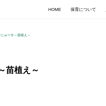
HOME
保育について
たけにゅーす～苗植え～
す～苗植え～