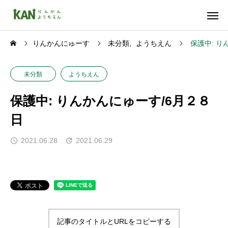
りんかんにゅーす
未分類
ようちえん
保護中: り
未分類
ようちえん
保護中: りんかんにゅーす/6月２８
日
2021.06.28
2021.06.29
記事のタイトルとURLをコピーする