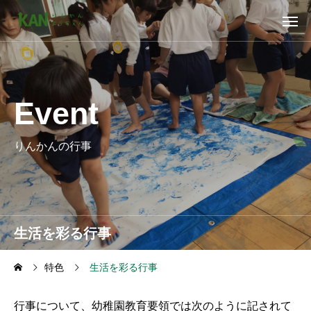
Event
りんかんの行事
生活を彩る行事
特色
生活を彩る行事
行事について、幼稚園教育要領では次のように記されて